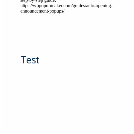
step-by-step guide:
https://wppopupmaker.com/guides/auto-opening-
announcement-popups/
Test