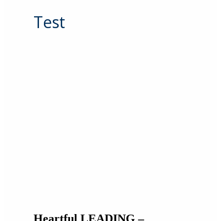
Test
Heartful LEADING –