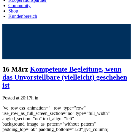
Kooperationspartner
Community
Shop
Kundenbereich
16 März
Kompetente Begleitung, wenn
das Unvorstellbare (vielleicht) geschehen
ist
Posted at 20:17h
in
[vc_row css_animation="" row_type="row"
use_row_as_full_screen_section="no" type="full_width"
angled_section="no" text_align="left"
background_image_as_pattern="without_pattern"
padding_top="60" padding_bottom="120"][vc_column]