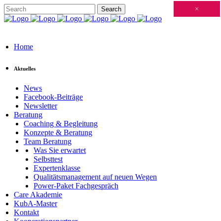
Schließen
×
×
×
×
×
×
×
×
×
×
×
×
×
×
×
×
×
×
×
×
×
×
×
×
×
×
×
×
×
×
×
×
×
×
×
×
×
×
×
×
×
×
×
×
×
×
×
×
×
×
×
×
×
×
×
×
×
×
×
×
×
×
×
×
×
×
×
×
×
×
×
×
×
×
×
×
Home
Aktuelles
News
Facebook-Beiträge
Newsletter
Beratung
Coaching & Begleitung
Konzepte & Beratung
Team Beratung
Was Sie erwartet
Selbsttest
Expertenklasse
Qualitätsmanagement auf neuen Wegen
Power-Paket Fachgespräch
Care Akademie
KubA-Master
Kontakt