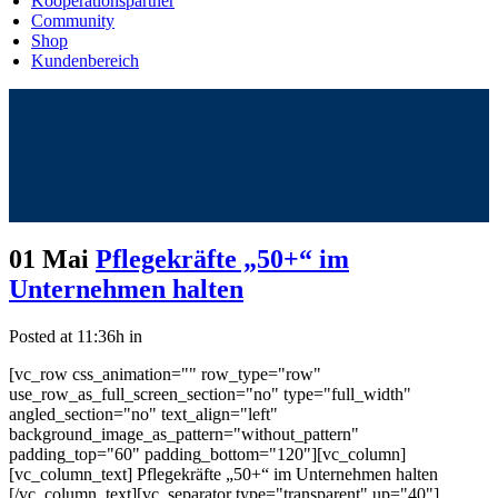
Kooperationspartner
Community
Shop
Kundenbereich
01 Mai
Pflegekräfte „50+“ im
Unternehmen halten
Posted at 11:36h
in
[vc_row css_animation="" row_type="row"
use_row_as_full_screen_section="no" type="full_width"
angled_section="no" text_align="left"
background_image_as_pattern="without_pattern"
padding_top="60" padding_bottom="120"][vc_column]
[vc_column_text] Pflegekräfte „50+“ im Unternehmen halten
[/vc_column_text][vc_separator type="transparent" up="40"]