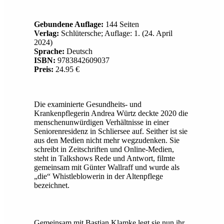
Gebundene Auflage:
144 Seiten
Verlag:
Schlütersche; Auflage: 1. (24. April
2024)
Sprache:
Deutsch
ISBN:
9783842609037
Preis:
24.95 €
Die examinierte Gesundheits- und
Krankenpflegerin Andrea Würtz deckte 2020 die
menschenunwürdigen Verhältnisse in einer
Seniorenresidenz in Schliersee auf. Seither ist sie
aus den Medien nicht mehr wegzudenken. Sie
schreibt in Zeitschriften und Online-Medien,
steht in Talkshows Rede und Antwort, filmte
gemeinsam mit Günter Wallraff und wurde als
„die“ Whistleblowerin in der Altenpflege
bezeichnet.
Gemeinsam mit Bastian Klamke legt sie nun ihr