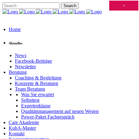
Schließen
×
×
×
×
×
×
×
×
×
×
×
×
×
×
×
×
×
×
×
×
×
×
×
×
×
×
×
×
×
×
×
×
×
×
×
×
×
×
×
×
×
×
×
×
×
×
×
×
×
×
×
×
×
×
×
×
×
×
×
×
×
×
×
×
×
×
×
×
×
×
×
×
×
×
×
×
Home
Aktuelles
News
Facebook-Beiträge
Newsletter
Beratung
Coaching & Begleitung
Konzepte & Beratung
Team Beratung
Was Sie erwartet
Selbsttest
Expertenklasse
Qualitätsmanagement auf neuen Wegen
Power-Paket Fachgespräch
Care Akademie
KubA-Master
Kontakt