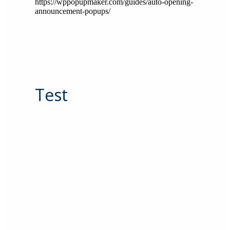
https://wppopupmaker.com/guides/auto-opening-
announcement-popups/
Test