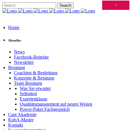
Schließen
×
×
×
×
×
×
×
×
×
×
×
×
×
×
×
×
×
×
×
×
×
×
×
×
×
×
×
×
×
×
×
×
×
×
×
×
×
×
×
×
×
×
×
×
×
×
×
×
×
×
×
×
×
×
×
×
×
×
×
×
×
×
×
×
×
×
×
×
×
×
×
×
×
×
×
×
Home
Aktuelles
News
Facebook-Beiträge
Newsletter
Beratung
Coaching & Begleitung
Konzepte & Beratung
Team Beratung
Was Sie erwartet
Selbsttest
Expertenklasse
Qualitätsmanagement auf neuen Wegen
Power-Paket Fachgespräch
Care Akademie
KubA-Master
Kontakt