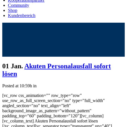
Kooperationspartner
Community
Shop
Kundenbereich
01 Jan.
Akuten Personalausfall sofort
lösen
Posted at 10:59h
in
[vc_row css_animation="" row_type="row"
use_row_as_full_screen_section="no" type="full_width"
angled_section="no" text_align="left"
background_image_as_pattern="without_pattern"
padding_top="60" padding_bottom="120"][vc_column]
[vc_column_text] Akuten Personalausfall sofort lösen
[/vc_column_text][vc_separator type="transparent" up="40"]