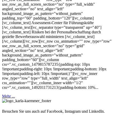
use_row_as_full_screen_section="no" type="full_width"
angled_section="no" text_align="left"
background_image_as_pattern="without_pattern"
padding_top="60" padding_bottom="120"][vc_column]
[vc_column_text] Assessment-Center für Führungskräfte
[/vc_column_text][vc_separator type="transparent" up="40"]
[vc_column_text] Risiken bei der Personalbeschaffung durch
gezielte Bewerberauswahl minimieren [/vc_column_text]
[/vc_column][/vc_row][vc_row css_animation="" row_type="row"
use_row_as_full_screen_section="no" type="grid"
angled_section="no" text_align="left"
background_image_as_pattern="without_pattern"
padding_bottom="60"][vc_column
css=".vc_custom_1479815787235{padding-top: 10px
!important;padding-right: 10px !important;padding-bottom: 10px
!important;padding-left: 10px !important;}"][vc_row_inner
row_type="row" type="full_width" text_align="left"
css_animation=""][vc_column_inner width="1/2"
css=".vc_custom_1492011731213{padding-bottom: 10%...
Mehr ...
Besuchen Sie uns auch auf Facebook, Instagram und LinkedIn.