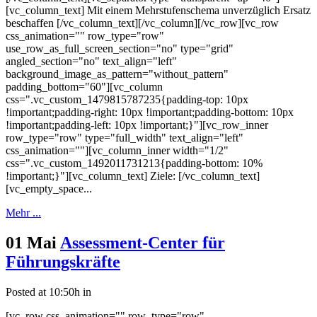
[vc_column_text] Mit einem Mehrstufenschema unverzüglich Ersatz
beschaffen [/vc_column_text][/vc_column][/vc_row][vc_row
css_animation="" row_type="row"
use_row_as_full_screen_section="no" type="grid"
angled_section="no" text_align="left"
background_image_as_pattern="without_pattern"
padding_bottom="60"][vc_column
css=".vc_custom_1479815787235{padding-top: 10px
!important;padding-right: 10px !important;padding-bottom: 10px
!important;padding-left: 10px !important;}"][vc_row_inner
row_type="row" type="full_width" text_align="left"
css_animation=""][vc_column_inner width="1/2"
css=".vc_custom_1492011731213{padding-bottom: 10%
!important;}"][vc_column_text] Ziele: [/vc_column_text]
[vc_empty_space...
Mehr ...
01 Mai
Assessment-Center für
Führungskräfte
Posted at 10:50h
in
[vc_row css_animation="" row_type="row"