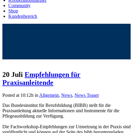
Kooperationspartner
Community
Shop
Kundenbereich
20 Juli
Empfehlungen für
Praxisanleitende
Posted at 10:12h
in
Allgemein
,
News
,
News Teaser
Das Bundesinstitut für Berufsbildung (BIBB) stellt für die
Praxisanleitung aktuelle Informationen und Instrumente für die
Pflegeausbildung zur Verfügung.
Die Fachworkshop-Empfehlungen zur Umsetzung in der Praxis sind
veröffentlicht und können auf der Seite des bibb heruntergeladen