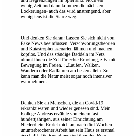
und Begrenzungen im Spiel sind. Noch ein
wenig Zeit und dann kommen die nächsten
Lockerungen- auch das wird anstrengend, aber
wenigstens ist die Starre weg.
Und denken Sie daran: Lassen Sie sich nicht von
Fake News beeinflussen: Verschwörungstheorien
und Katastrophenszenarien lähmen und machen
kopflos. Und das ständige Daddeln im Netz
nimmt Ihnen die Zeit für echte Erholung, z.B. mit
Bewegung im Freien. : „Laufen, Walken,
Wandern oder Radfahren am besten allein. So
kann man die Natur meist sogar noch intensiver
wahrnehmen.
Denken Sie an Menschen, die an Covid-19
erkrankt waren und wieder genesen sind. Mein
Kollege Andreas erzählte von einem fast
hundertjährigen, aus seiner Einrichtung am
Niederrhein. Er rief mich an, nach fünf Wochen
ununterbrochener Arbeit hat sein Haus es erstmal
geschafft. Die Bewohner sind über den Berg-